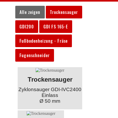
Alle zeigen
Trockensauger
GDI200
GDI FS 165-E
Fußbodenheizung - Fräse
Fugenschneider
Trockensauger
Zyklonsauger GDI-IVC2400
Einlass
Ø 50 mm