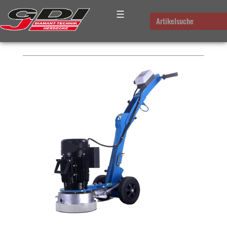
☰
PLATZHALTER FÜR DAS
Artikelsuche
BREADCRUMB-MENUE