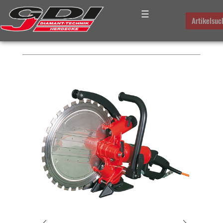
☰
PLATZHALTER FÜR DAS
Artikelsuc
BREADCRUMB-MENUE