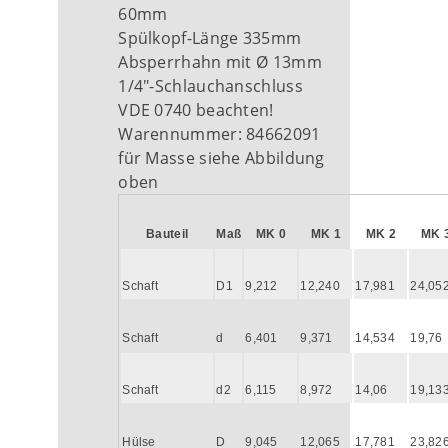
60mm
Spülkopf-Länge 335mm
Absperrhahn mit Ø 13mm
1/4"-Schlauchanschluss
VDE 0740 beachten!
Warennummer: 84662091
für Masse siehe Abbildung
oben
Bauteil
Maß
MK 0
MK 1
MK 2
MK 
Schaft
D1
9,212
12,240
17,981
24,05
Schaft
d
6,401
9,371
14,534
19,76
Schaft
d2
6,115
8,972
14,06
19,13
Hülse
D
9,045
12,065
17,781
23,82