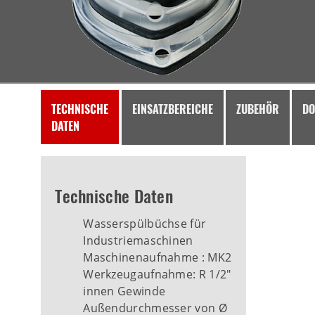
TECHNISCHE
EINSATZBEREICHE
ZUBEHÖR
DO
DATEN
Technische Daten
Wasserspülbüchse für
Industriemaschinen
Maschinenaufnahme : MK2
Werkzeugaufnahme: R 1/2"
innen Gewinde
Außendurchmesser von Ø