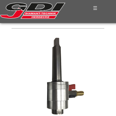
☰
PLATZHALTER FÜR DAS
BREADCRUMB-MENUE