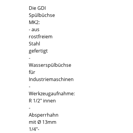
Die GDI
Spülbüchse
MK2:
- aus
rostfreiem
Stahl
gefertigt
-
Wasserspülbüchse
für
Industriemaschinen
-
Werkzeugaufnahme:
R 1/2" innen
-
Absperrhahn
mit Ø 13mm
1/4"-