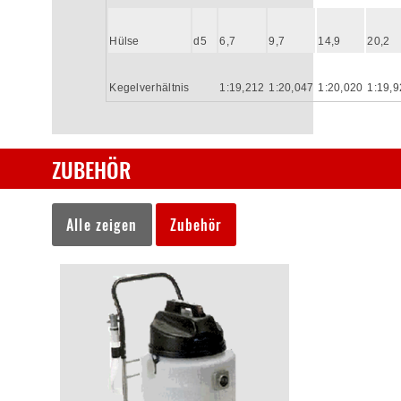
Hülse
d5
6,7
9,7
14,9
20,2
Kegelverhältnis
1:19,212
1:20,047
1:20,020
1:19,
ZUBEHÖR
Alle zeigen
Zubehör