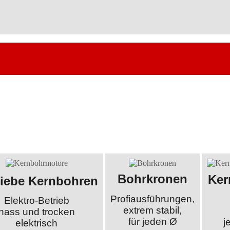
Bohrkronen
Ker
riebe Kernbohren
Profiausführungen,
Elektro-Betrieb
extrem stabil,
nass und trocken
für jeden Ø
j
elektrisch