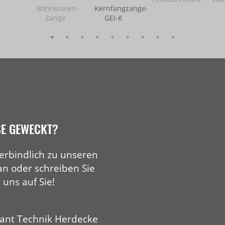
Bohrkronen-
Kernfangzange-
Zange
GEI-K
SE GEWECKT?
erbindlich zu unseren
an oder schreiben Sie
 uns auf Sie!
ant Technik Herdecke