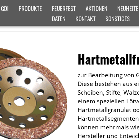
 GDI
PRODUKTE
FEUERFEST
AKTIONEN
NEUHEITE
DATEN
KONTAKT
SONSTIGES
ADCRUMB-MENUE
ICHT
Hartmetallf
zur Bearbeitung von 
Diese bestehen aus e
Scheiben, Stifte, Walz
einem speziellen Lötv
Hartmetallgranulat od
Hartmetallsegmenten 
können mehrmals wie
Hersteller und Entwic