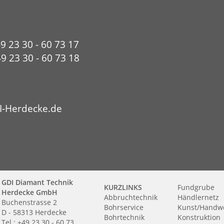
49 23 30 - 60 73 17
9 23 30 - 60 73 18
I-Herdecke.de
GDI Diamant Technik
KURZLINKS
Fundgrube
Herdecke GmbH
Abbruchtechnik
Händlernetz
Buchenstrasse 2
Bohrservice
Kunst/Handw
D - 58313 Herdecke
Bohrtechnik
Konstruktion
Tel.: +49 23 30 - 60 73