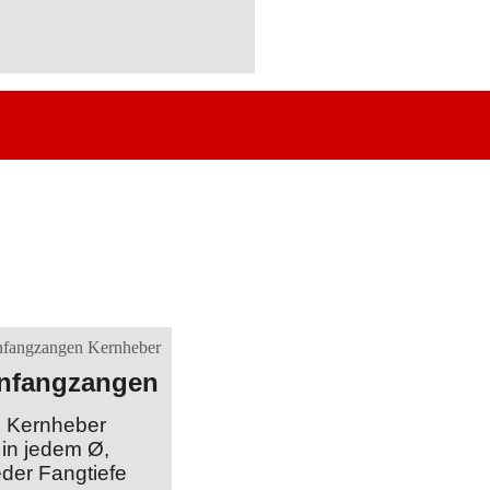
nfangzangen
Kernheber
in jedem Ø,
eder Fangtiefe