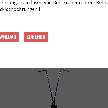
ohrzange zum lösen von Bohrkronenrohren, Rohr
cklochbohrungen !
WNLOAD
ZUBEHÖR