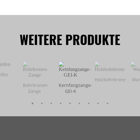
WEITERE PRODUKTE
ifen
Holzbohrkrone
Wan
Bohrkronen-
Kernfangzange-
Zange
GEI-K