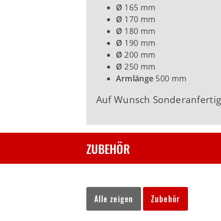
Ø
165 mm
Ø
170 mm
Ø
180 mm
Ø
190 mm
Ø
200 mm
Ø
250 mm
Armlänge
500 mm
Auf Wunsch Sonderanferti
ZUBEHÖR
Alle zeigen
Zubehör