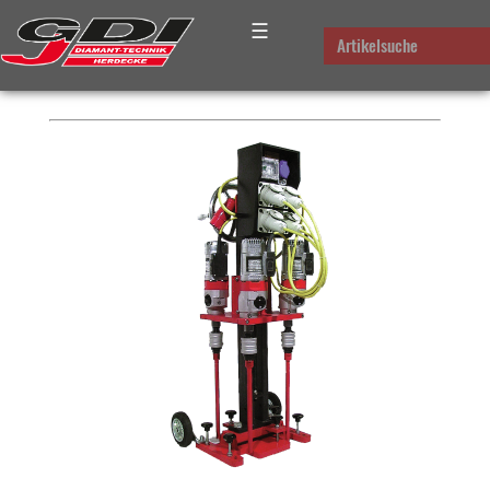
☰
PLATZHALTER FÜR DAS
Artikelsuche
BREADCRUMB-MENUE