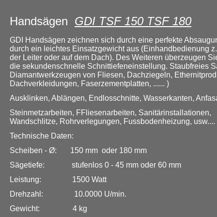
Handsägen
GDI TSF 150 TSF 180
GDI Handsägen zeichnen sich durch eine perfekte Absaugu
durch ein leichtes Einsatzgewicht aus (Einhandbedienung z.
der Leiter oder auf dem Dach). Des Weiteren überzeugen Si
die sekundenschnelle Schnittiefeneinstellung. Staubfreies 
Diamantwerkzeugen von Fliesen, Dachziegeln, Ethernitprod
Dachverkleidungen, Faserzementplatten, ...... )
Ausklinken, Ablängen, Endlosschnitte, Wasserkanten, Anfas
Steinmetzarbeiten, FFliesenarbeiten, Sanitärinstallationen,
Wandschlitze, Rohrverlegungen, Fussbodenheizung, usw....
Technische Daten:
Scheiben - Ø: 150 mm oder 180 mm
Sägetiefe: stufenlos 0 - 45 mm oder 60 mm
Leistung: 1500 Watt
Drehzahl: 10.0000 U/min.
Gewicht: 4 kg