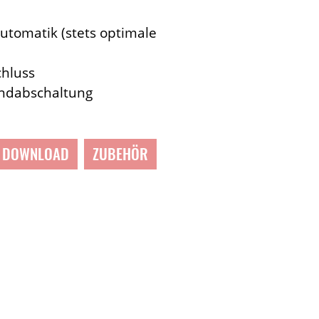
tomatik (stets optimale
chluss
ndabschaltung
DOWNLOAD
ZUBEHÖR