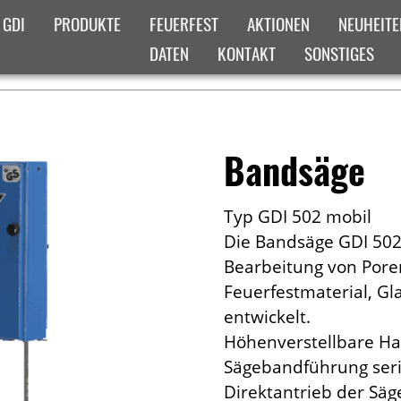
 GDI
PRODUKTE
FEUERFEST
AKTIONEN
NEUHEITE
DATEN
KONTAKT
SONSTIGES
ADCRUMB-MENUE
ICHT
Bandsäge
Typ GDI 502 mobil
Die Bandsäge GDI 502 
Bearbeitung von Pore
Feuerfestmaterial, Gla
entwickelt.
Höhenverstellbare Ha
Sägebandführung ser
Direktantrieb der Säg