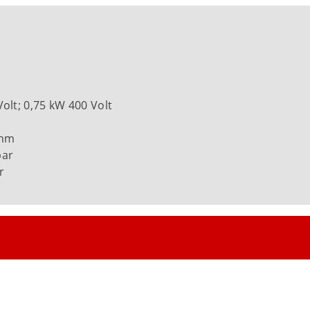
olt; 0,75 kW 400 Volt
 mm
bar
r