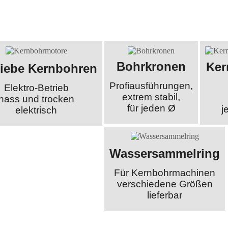
Bohrkronen
Ker
riebe Kernbohren
Profiausführungen,
Elektro-Betrieb
extrem stabil,
nass und trocken
für jeden Ø
j
elektrisch
Wassersammelring
Für Kernbohrmachinen
verschiedene Größen
lieferbar