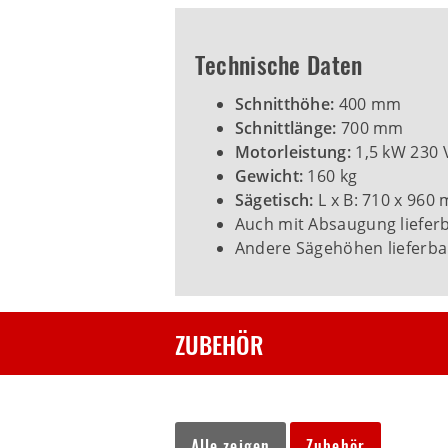
Technische Daten
Schnitthöhe:
400 mm
Schnittlänge:
700 mm
Motorleistung:
1,5 kW 230 V
Gewicht:
160 kg
Sägetisch:
L x B: 710 x 960
Auch mit Absaugung liefer
Andere Sägehöhen lieferba
ZUBEHÖR
Alle zeigen
Zubehör