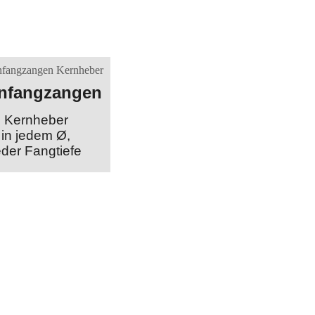
nfangzangen
Kernheber
in jedem Ø,
eder Fangtiefe