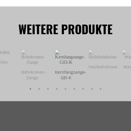
WEITERE PRODUKTE
ifen
Holzbohrkrone
Wan
Bohrkronen-
Kernfangzange-
Zange
GEI-K