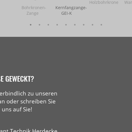
Holzbohrkrone
Wan
Bohrkronen-
Kernfangzange-
Zange
GEI-K
SE GEWECKT?
erbindlich zu unseren
an oder schreiben Sie
 uns auf Sie!
ant Technik Herdecke