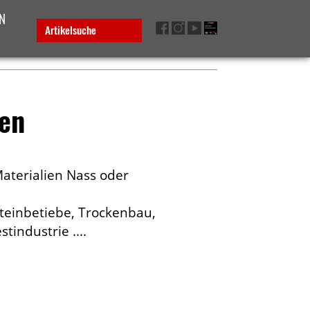
N
Artikelsuche
en
Materialien Nass oder
teinbetiebe, Trockenbau,
tindustrie ....