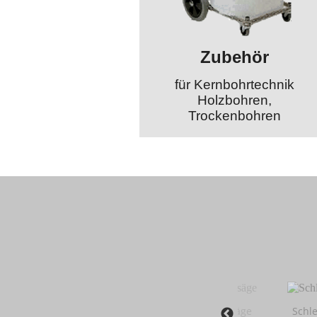
Zubehör
für Kernbohrtechnik
Holzbohren,
Trockenbohren
r
Seilsäge
Schle