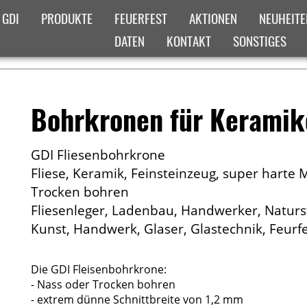
 GDI
PRODUKTE
FEUERFEST
AKTIONEN
NEUHEITE
DATEN
KONTAKT
SONSTIGES
ADCRUMB-MENUE
ICHT
Bohrkronen für Keramik
GDI Fliesenbohrkrone
Fliese, Keramik, Feinsteinzeug, super harte 
Trocken bohren
Fliesenleger, Ladenbau, Handwerker, Naturs
Kunst, Handwerk, Glaser, Glastechnik, Feurfes
Die GDI Fleisenbohrkrone:
- Nass oder Trocken bohren
- extrem dünne Schnittbreite von 1,2 mm