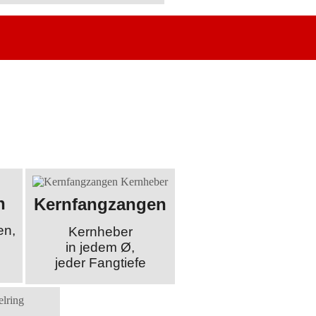
n
Kernfangzangen
en,
Kernheber
in jedem Ø,
jeder Fangtiefe