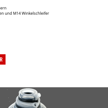
hern
en und M14 Winkelschleifer
ÖR