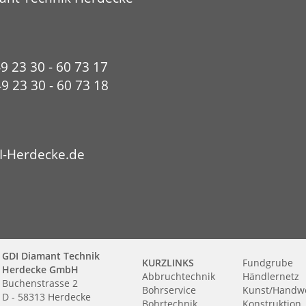
49 23 30 - 60 73 17
9 23 30 - 60 73 18
I-Herdecke.de
GDI Diamant Technik
KURZLINKS
Fundgrube
Herdecke GmbH
Abbruchtechnik
Händlernetz
Buchenstrasse 2
Bohrservice
Kunst/Handw
D - 58313 Herdecke
Bohrtechnik
Konstruktion