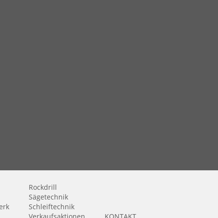
Rockdrill
Sägetechnik
erk
Schleiftechnik
Verkaufsaktionen
KONTAKT