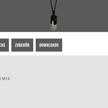
CHE
ZUBEHÖR
DOWNLOADS
d M14