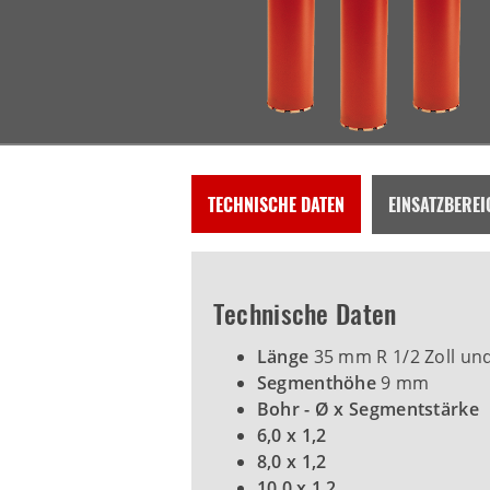
TECHNISCHE DATEN
EINSATZBEREI
Technische Daten
Länge
35 mm R 1/2 Zoll un
Segmenthöhe
9 mm
Bohr - Ø x Segmentstärke
6,0 x 1,2
8,0 x 1,2
10,0 x 1,2