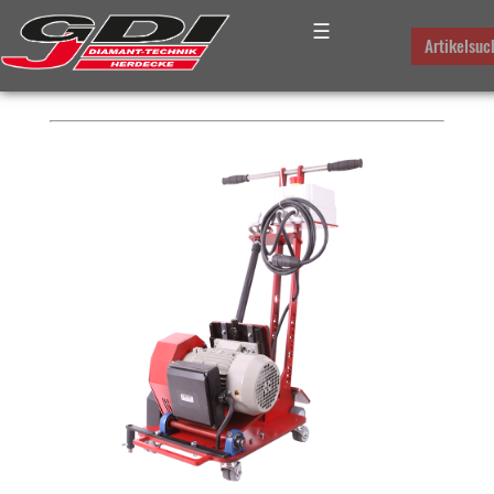
☰
PLATZHALTER FÜR DAS
Artikelsuc
BREADCRUMB-MENUE