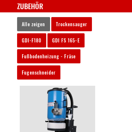
ZUBEHÖR
Alle zeigen
Trockensauger
GDI-F180
GDI FS 165-E
Fußbodenheizung - Fräse
Fugenschneider